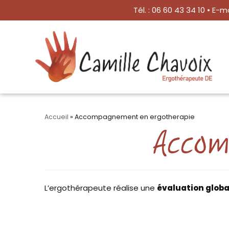
Tél. : 06 60 43 34 10 • E-ma
Aller
au
contenu
Accueil
»
Accompagnement en ergotherapie
Accomp
L’ergothérapeute réalise une
évaluation globa