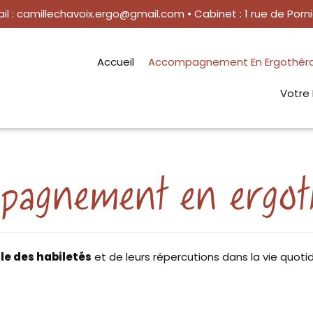
il :
camillechavoix.ergo@gmail.com
• Cabinet : 1 rue de Por
Accueil
Accompagnement En Ergothér
Votre 
agnement en ergot
le des habiletés
et de leurs répercutions dans la vie quotid